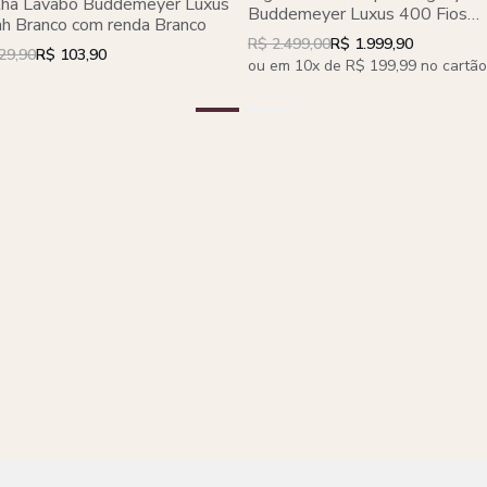
lha Lavabo Buddemeyer Luxus
Buddemeyer Luxus 400 Fios
h Branco com renda Branco
Branco c/ renda Branco Algodã
R$ 2.499,00
R$ 1.999,90
Penteado 4 peças
29,90
R$ 103,90
ou em 10x de R$ 199,99 no cartão