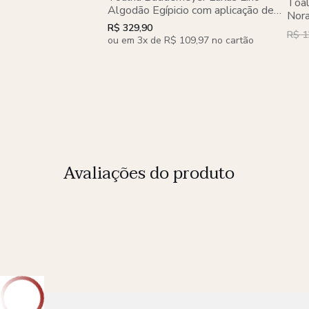
Toa
Algodão Egípicio com aplicação de
Nora
Linho
R$ 329,90
R$ 1
ou em 3x de R$ 109,97 no cartão
Avaliações do produto