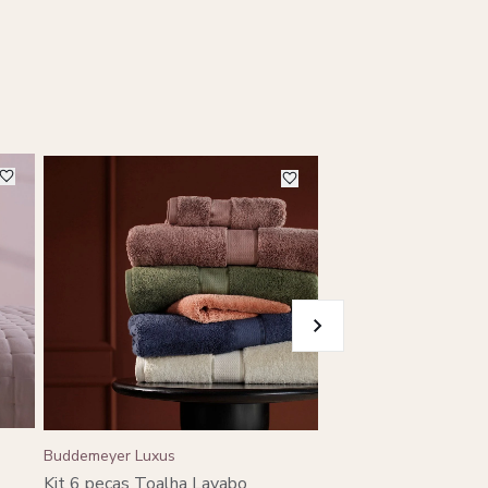
-20%
Buddemeyer Luxus
Buddemeyer Luxus
Toalha Banho Budde
Kit 6 peças Toalha Lavabo