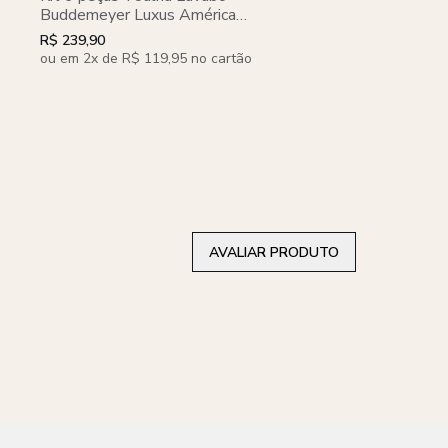
Norah Branco com re
Buddemeyer Luxus América
o
Algodão Egípcio
R$ 349,90
R$ 279,90
R$ 239,90
ou em 2x de R$ 119,95 no cartão
ou em 2x de R$ 139,95
AVALIAR PRODUTO