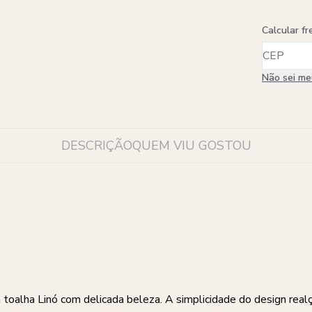
Calcular fr
Não sei m
DESCRIÇÃO
QUEM VIU GOSTOU
toalha Linó com delicada beleza. A simplicidade do design realç