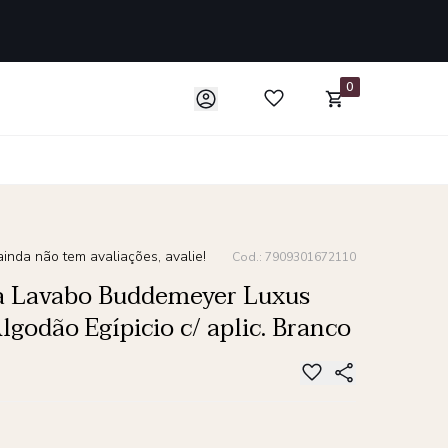
0
inda não tem avaliações, avalie!
Cod.: 7909301672110
a Lavabo Buddemeyer Luxus
lgodão Egípicio c/ aplic. Branco