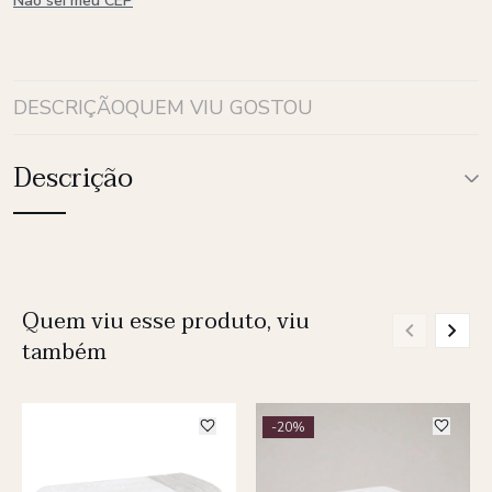
Não sei meu CEP
DESCRIÇÃO
QUEM VIU GOSTOU
Descrição
Quem viu esse produto, viu
também
-20%